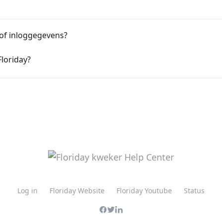
 of inloggegevens?
Floriday?
Log in
Floriday Website
Floriday Youtube
Status