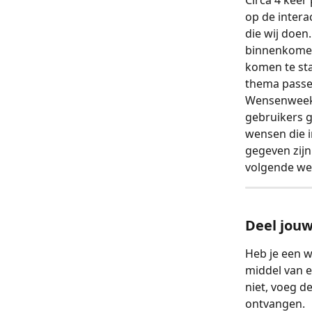
Circa 4 keer
op de intera
die wij doen
binnenkomen
komen te sta
thema passen
Wensenweek 
gebruikers g
wensen die i
gegeven zijn
volgende we
Deel jou
Heb je een w
middel van e
niet, voeg d
ontvangen. 