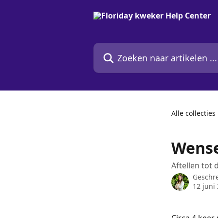
Naar de hoofdinhoud
Zoeken naar artikelen ...
Alle collecties
Wens
Aftellen to
Geschr
12 juni