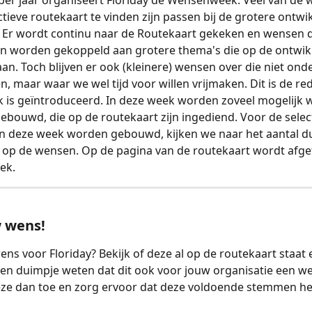
 per jaar organiseert Floriday de Wensenweek. Veel van de 
ctieve routekaart te vinden zijn passen bij de grotere ontwi
. Er wordt continu naar de Routekaart gekeken en wensen d
 worden gekoppeld aan grotere thema's die op de ontwik
an. Toch blijven er ook (kleinere) wensen over die niet ond
, maar waar we wel tijd voor willen vrijmaken. Dit is de re
is geïntroduceerd. In deze week worden zoveel mogelijk 
ebouwd, die op de routekaart zijn ingediend. Voor de select
n deze week worden gebouwd, kijken we naar het aantal du
 op de wensen. Op de pagina van de routekaart wordt afget
ek.
w wens!
ens voor Floriday? Bekijk of deze al op de routekaart staat 
en duimpje weten dat dit ook voor jouw organisatie een wen
eze dan toe en zorg ervoor dat deze voldoende stemmen he