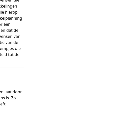
wensen die 
kkelingen 
ie hierop 
kelplanning 
er een 
den dat de 
wensen van 
ie van de 
impjes die 
eld tot de 
en laat door 
s is. Zo 
eft 