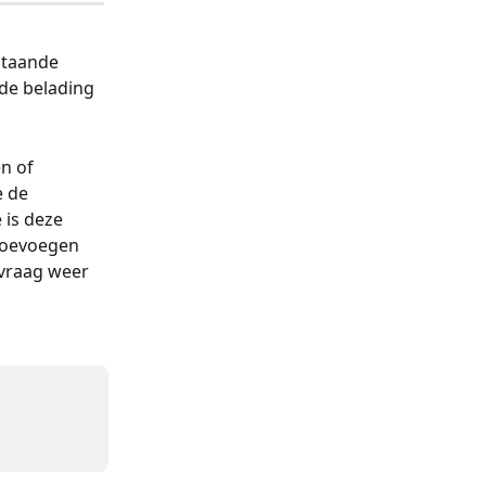
staande 
de belading 
n of 
 de 
 is deze 
toevoegen 
nvraag weer 