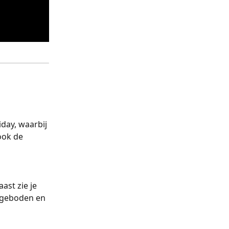
iday, waarbij 
ook de 
ast zie je 
ngeboden en 