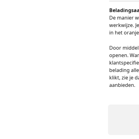
Beladingsa
De manier w
werkwijze. J
in het oranj
Door middel 
openen. Wann
klantspecifi
belading all
klikt, zie j
aanbieden.