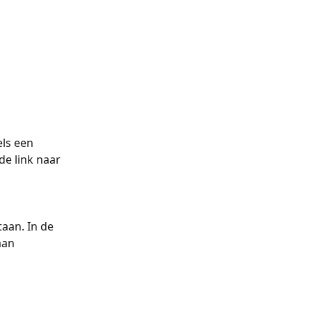
ls een 
de link naar 
aan. In de 
aan 