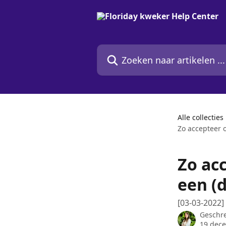
Naar de hoofdinhoud
Zoeken naar artikelen ...
Alle collecties
Zo accepteer 
Zo ac
een (
[03-03-2022
Geschr
19 dec