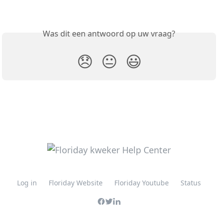
Was dit een antwoord op uw vraag?
😞
😐
😃
Log in
Floriday Website
Floriday Youtube
Status