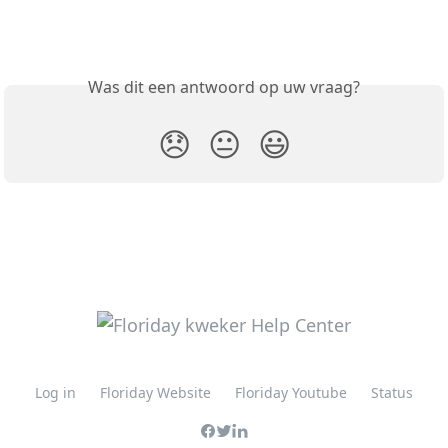
Was dit een antwoord op uw vraag?
😞
😐
😃
Log in
Floriday Website
Floriday Youtube
Status