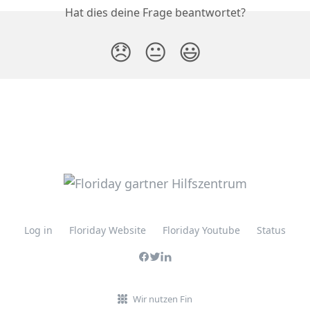
Hat dies deine Frage beantwortet?
😞
😐
😃
Log in
Floriday Website
Floriday Youtube
Status
Wir nutzen Fin