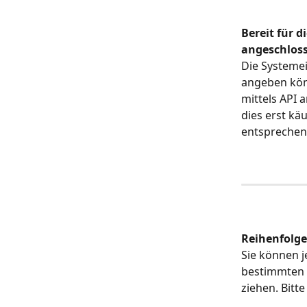
Bereit für d
angeschlos
Die Systemei
angeben könn
mittels API 
dies erst kä
entsprechen
Reihenfolge
Sie können j
bestimmten A
ziehen. Bitt