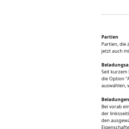
Partien
Partien, die
jetzt auch m
Beladungsa
Seit kurzem 
die Option "
auswählen, w
Beladungen 
Bei vorab ei
der linksseit
den ausgewäh
Eigenschafte