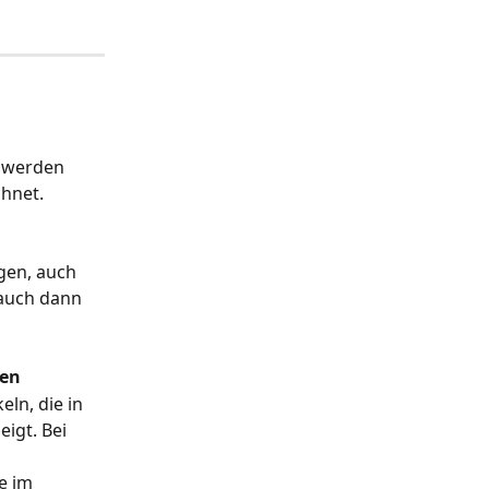
, werden 
chnet.
gen, auch 
 auch dann 
sen
ln, die in 
igt. Bei 
e im 