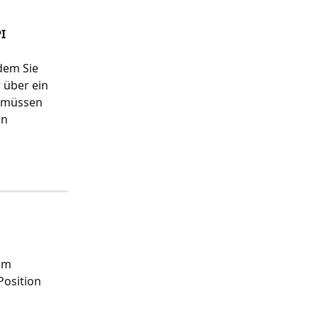
I 
dem Sie 
 über ein 
 müssen 
n 
em 
Position 