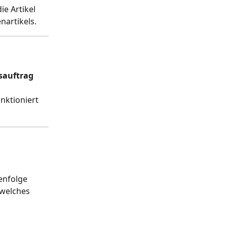
e Artikel 
nartikels.
sauftrag 
ktioniert 
enfolge 
 welches 