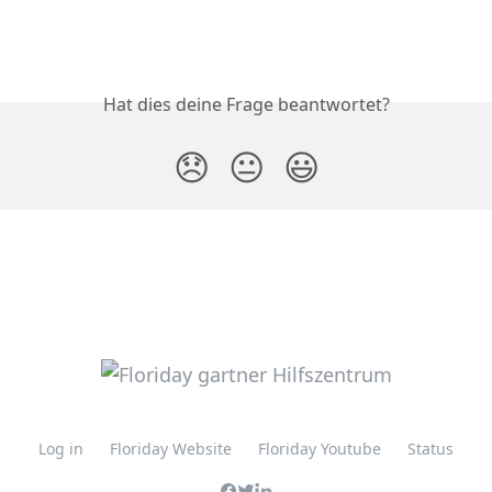
Hat dies deine Frage beantwortet?
😞
😐
😃
Log in
Floriday Website
Floriday Youtube
Status