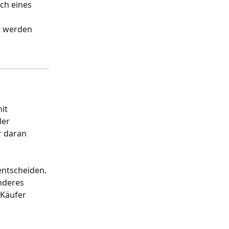
ch eines 
t werden 
it 
der 
r daran 
ntscheiden. 
nderes 
 Käufer 