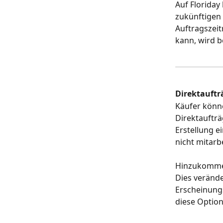
Auf Floriday
zukünftigen
Auftragszeit
kann, wird b
Direktauftr
Käufer könne
Direktaufträ
Erstellung e
nicht mitarb
Hinzukommen
Dies verände
Erscheinungs
diese Option