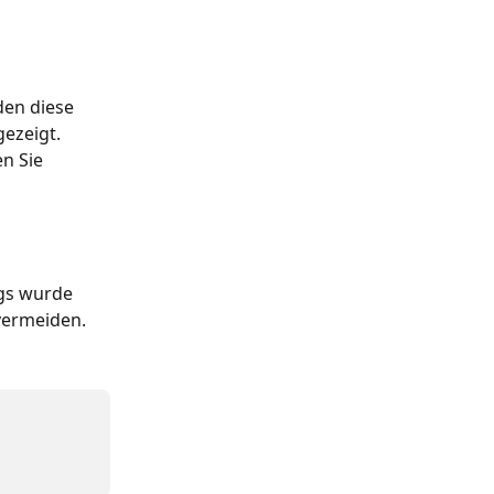
den diese 
ezeigt. 
n Sie 
gs wurde 
vermeiden.