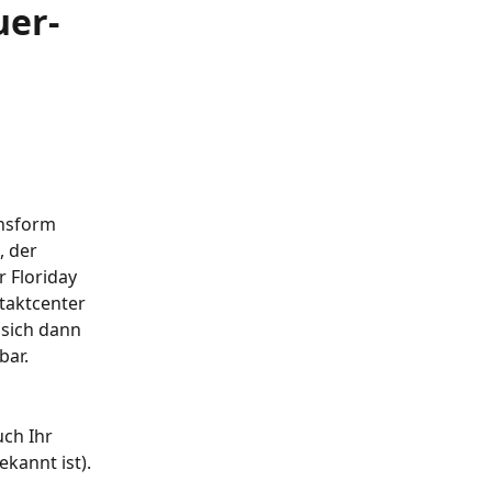
er-
nsform 
 der 
 Floriday 
aktcenter 
sich dann 
bar.
ch Ihr 
kannt ist).