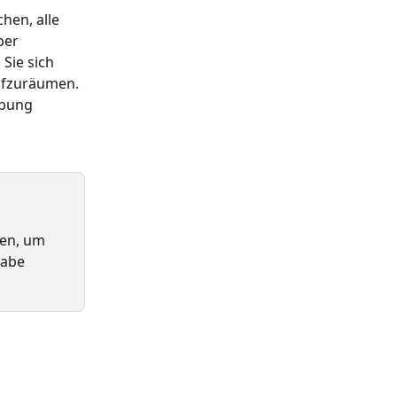
hen, alle 
ber 
 Sie sich 
ufzuräumen. 
ebung 
ben, um 
gabe 