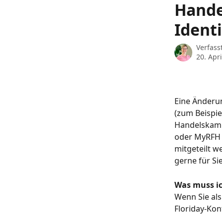
Hande
Ident
Verfass
20. Apr
Eine Änderu
(zum Beispie
Handelskamm
oder MyRFH 
mitgeteilt 
gerne für Si
Was muss ic
Wenn Sie als
Floriday-Kon