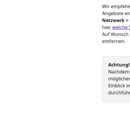
Wir empfehle
Angebote ent
Netzwerk > 
hier, 
welche 
Auf Wunsch 
entfernen.
​ 
Achtung!
Nachdem S
möglicher
Einblick 
durchfüh