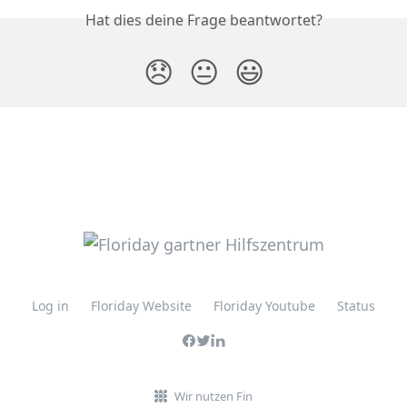
Hat dies deine Frage beantwortet?
😞
😐
😃
Log in
Floriday Website
Floriday Youtube
Status
Wir nutzen Fin