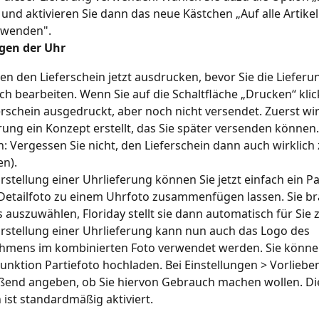
und aktivieren Sie dann das neue Kästchen „Auf alle Artikel
nwenden".
gen der Uhr
en den Lieferschein jetzt ausdrucken, bevor Sie die Lieferu
ich bearbeiten. Wenn Sie auf die Schaltfläche „Drucken“ klic
erschein ausgedruckt, aber noch nicht versendet. Zuerst wi
rung ein Konzept erstellt, das Sie später versenden können. 
: Vergessen Sie nicht, den Lieferschein dann auch wirklich 
n).
Erstellung einer Uhrlieferung können Sie jetzt einfach ein Pa
Detailfoto zu einem Uhrfoto zusammenfügen lassen. Sie b
s auszuwählen, Floriday stellt sie dann automatisch für Si
Erstellung einer Uhrlieferung kann nun auch das Logo des 
hmens im kombinierten Foto verwendet werden. Sie könne
Funktion Partiefoto hochladen. Bei Einstellungen > Vorliebe
ßend angeben, ob Sie hiervon Gebrauch machen wollen. Di
 ist standardmäßig aktiviert.