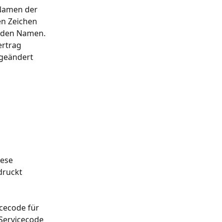
Namen der 
en Zeichen 
h den Namen.
ertrag 
 geändert 
ese 
druckt 
cecode für 
„Servicecode 