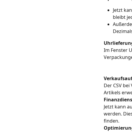
Jetzt ka
bleibt j
Außerdem
Dezimals
Uhrlieferun
Im Fenster U
Verpackunge
Verkaufsauf
Der CSV bei 
Artikels erw
Finanzdiens
Jetzt kann a
werden. Dies
finden.
Optimierung