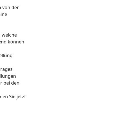
h von der 
ine 
 welche 
ßend können 
ellung 
trages 
dlungen 
r bei den 
en Sie jetzt 