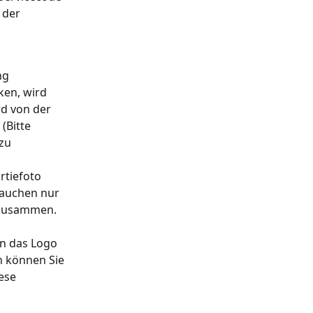
 der 
ng 
ken, wird 
rd von der 
(Bitte 
zu 
rtiefoto 
rauchen nur 
e zusammen.
n das Logo 
n können Sie 
ese 