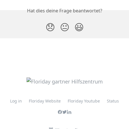
Hat dies deine Frage beantwortet?
😞
😐
😃
Log in
Floriday Website
Floriday Youtube
Status