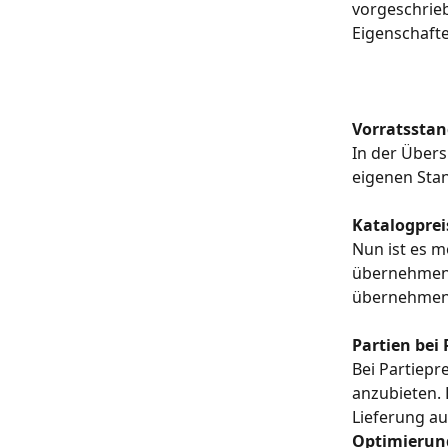
vorgeschrieb
Eigenschafte
Vorratsstan
In der Übers
eigenen Stan
Katalogpre
Nun ist es m
übernehmen. 
übernehmen
Partien bei
Bei Partiepr
anzubieten. 
Lieferung au
Optimierun