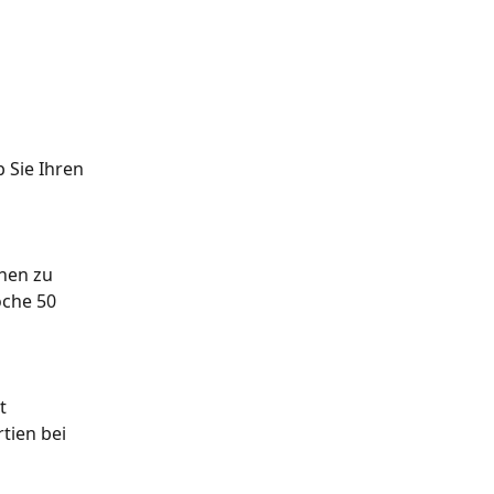
 
 Sie Ihren 
hen zu 
che 50 
t 
tien bei 