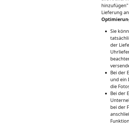
hinzufügen" 
Lieferung a
Optimierun
Sie könn
tatsächl
der Lief
Uhrliefe
beachten
versende
Bei der 
und ein 
die Foto
Bei der 
Unterne
bei der 
anschlie
Funktion