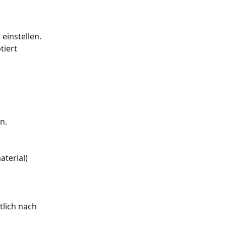
einstellen. 
iert 
n.
terial) 
tlich nach 