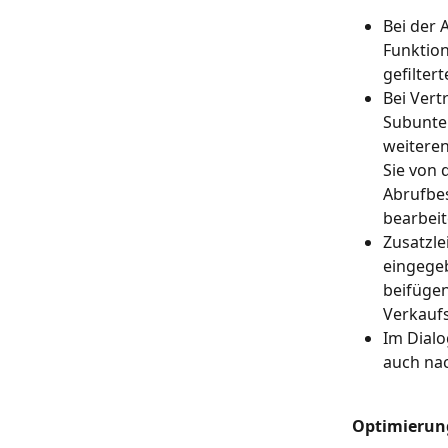
Bei der 
Funktion
gefilter
Bei Vert
Subunte
weiteren
Sie von 
Abrufbes
bearbeit
Zusatzle
eingegeb
beifügen
Verkaufs
Im Dialo
auch nac
Optimierun