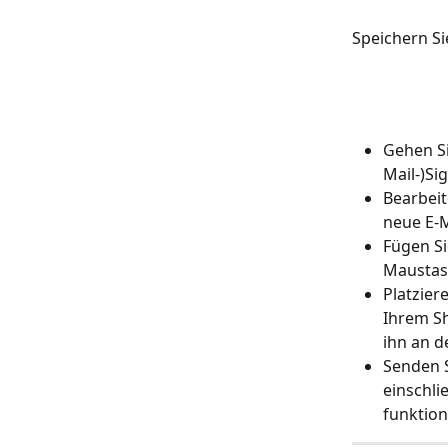
Speichern Si
Gehen Si
Mail-)Sig
Bearbeit
neue E-M
Fügen Si
Maustast
Platzier
Ihrem Sh
ihn an d
Senden S
einschli
funktion