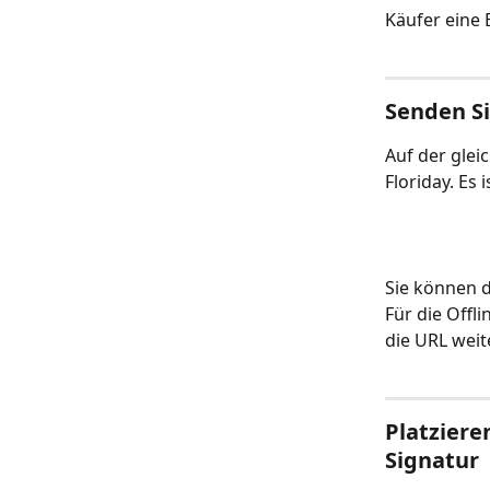
Käufer eine 
Senden Si
Auf der glei
Floriday. Es
Sie können d
Für die Offl
die URL wei
Platziere
Signatur