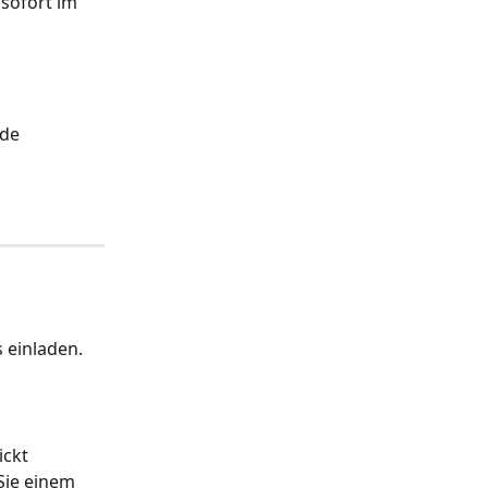
sofort im 
de 
 einladen. 
ickt 
Sie einem 