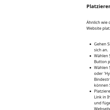
Platziere
Ähnlich wie 
Website plat
Gehen Si
sich an.
Wählen S
Button p
Wählen S
oder 'Hy
Bindestr
können S
Platzier
Link in 
und füge
Webseit