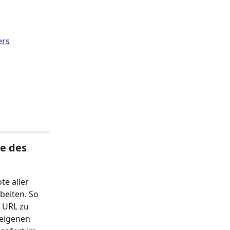
ers
e des 
e aller 
beiten. So 
 URL zu 
 eigenen 