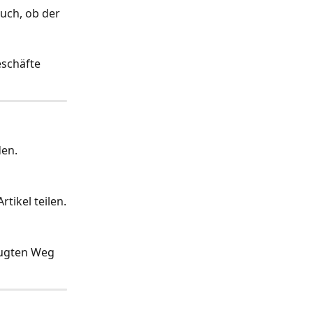
auch, ob der 
eschäfte 
den.
tikel teilen.
zugten Weg 