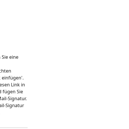
 Sie eine 
chten 
 einfügen'.
esen Link in 
 fügen Sie 
ail-Signatur.
il-Signatur 
 